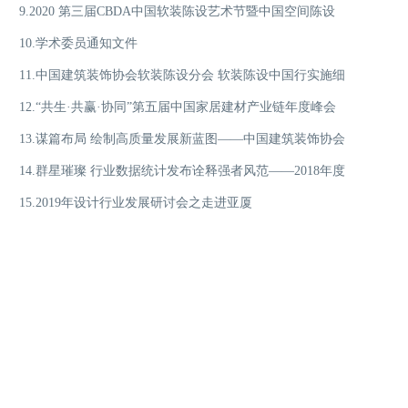
9.2020 第三届CBDA中国软装陈设艺术节暨中国空间陈设
大奖赛
10.学术委员通知文件
艺术发展高峰论坛”圆满收官
11.中国建筑装饰协会软装陈设分会 软装陈设中国行实施细
12.“共生·共赢·协同”第五届中国家居建材产业链年度峰会
则
13.谋篇布局 绘制高质量发展新蓝图——中国建筑装饰协会
在广州隆重举行
14.群星璀璨 行业数据统计发布诠释强者风范——2018年度
八届四次理事会、常务理事会暨2019年中国建筑工程装饰
15.2019年设计行业发展研讨会之走进亚厦
奖发布会成功召开
中国建筑装饰行业综合数据统计发布会举行