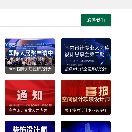
联系我们
2025 国际人居创新设计大
超级IP时代全案系统设计
赛开始报名
室内软装设计转型升级新
查看详情
查看详情
模式
室内设计专业人才库关于
关于室内设计专业智库征
成立地方秘书处的 通 知
集学术委员、设计委员、
查看详情
查看详情
专家委员的通知